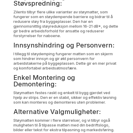
Støvspredning:
Zilento tilbyr flere ulike varianter av støymatter, som
fungerer som en støydempende barriere og bidrar til å
redusere støy fra byggeplasser. Den har en
gjennomsnittlig støyreduksjon mellom 16-21 dB*, og dette
gir bedre arbeidsforhold for ansatte og reduserer
forstyrrelser for naboene.
Innsynshindring og Personvern:
I tillegg til støydemping fungerer matten som en skjerm
som hindrer innsyn og gir økt personvern for
arbeidstakerne på byggeplassen. Dette gir en mer privat
og komfortabel arbeidsatmosfære.
Enkel Montering og
Demontering:
Støymatten festes raskt og enkelt til bygg gjerdet ved
hjelp av strips. Den er en stabil, sikker og effektiv løsning
som kan monteres og demonteres uten problemer.
Alternative Valgmuligheter:
Støymatten kommer i flere størrelser, og vi tilbyr også
muligheten til å tilpasse matten med din bedriftslogo,
bilder eller tekst for ekstra tilpasning og markedsføring.