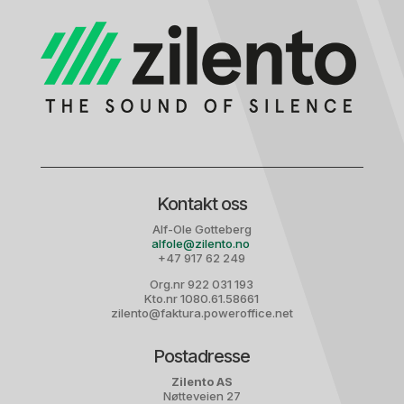
Kontakt oss
Alf-Ole Gotteberg
alfole@zilento.no
+47 917 62 249
Org.nr 922 031 193
Kto.nr 1080.61.58661
zilento@faktura.poweroffice.net
Postadresse
Zilento AS
Nøtteveien 27