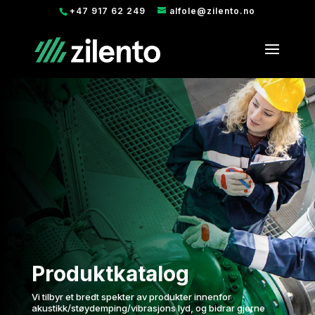
+47 917 62 249
alfole@zilento.no
Produktkatalog
Vi tilbyr et bredt spekter av produkter innenfor
akustikk/støydemping/vibrasjons lyd, og bidrar gjerne