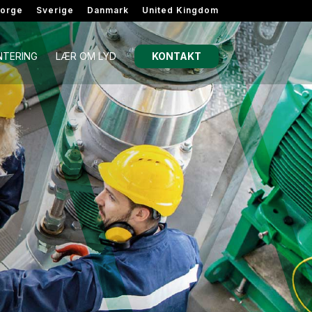
orge
Sverige
Danmark
United Kingdom
TERING
LÆR OM LYD
KONTAKT