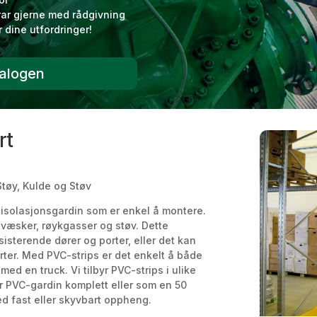
rar gjerne med rådgivning
 dine utfordringer!
talogen
rt
Støy, Kulde og Støv
v isolasjonsgardin som er enkel å montere.
, væsker, røykgasser og støv. Dette
sisterende dører og porter, eller det kan
orter. Med PVC-strips er det enkelt å både
d en truck. Vi tilbyr PVC-strips i ulike
vår PVC-gardin komplett eller som en 50
ed fast eller skyvbart oppheng.