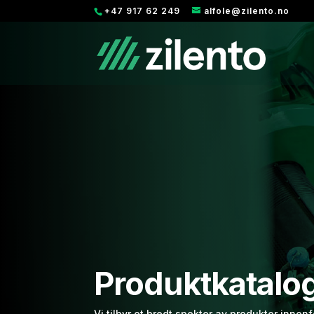
+47 917 62 249
alfole@zilento.no
Produktkatalo
Vi tilbyr et bredt spekter av produkter innenf