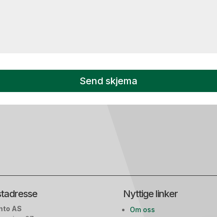
Send skjema
tadresse
Nyttige linker
nto AS
Om oss