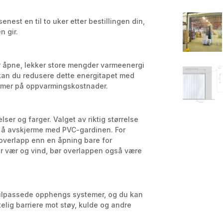
enest en til to uker etter bestillingen din,
n gir.
år åpne, lekker store mengder varmeenergi
an du redusere dette energitapet med
mmer på oppvarmingskostnader.
ser og farger. Valget av riktig størrelse
 å avskjerme med PVC-gardinen. For
 overlapp enn en åpning bare for
or vær og vind, bør overlappen også være
tilpassede opphengs systemer, og du kan
elig barriere mot støy, kulde og andre