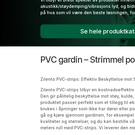
akustikk/støydemping/vibrasjons lyd, og bid
på hva som vil være den beste løsningen, for
Se hele produktka
PVC gardin – Strimmel po
Zilento PVC-strips: Effektiv Beskyttelse mot 
Zilento PVC-strips tilbyr en kostnadseffekti
Den gir pålitelig beskyttelse mot støy, kulde
produktet passer perfekt som et tillegg til ek
brukes i åpninger som ikke har dører eller p
gå og kjøre gjennom gardinen, for eksempel me
kvaliteter og størrelser, og du kan bestille 
meters rull med PVC-strips. Vi leverer den m