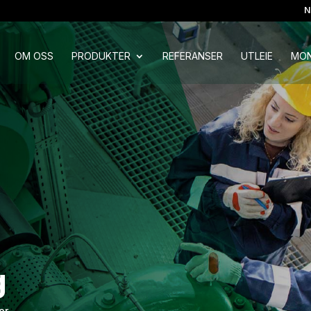
N
OM OSS
PRODUKTER
REFERANSER
UTLEIE
MON
g
or