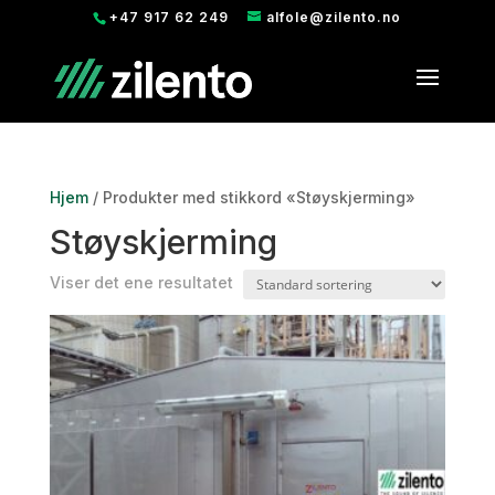
+47 917 62 249
alfole@zilento.no
Hjem
/ Produkter med stikkord «Støyskjerming»
Støyskjerming
Viser det ene resultatet