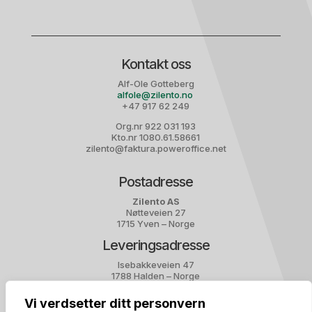
Kontakt oss
Alf-Ole Gotteberg
alfole@zilento.no
+47 917 62 249
Org.nr 922 031 193
Kto.nr 1080.61.58661
zilento@faktura.poweroffice.net
Postadresse
Zilento AS
Nøtteveien 27
1715 Yven – Norge
Leveringsadresse
Isebakkeveien 47
1788 Halden – Norge
Vi verdsetter ditt personvern